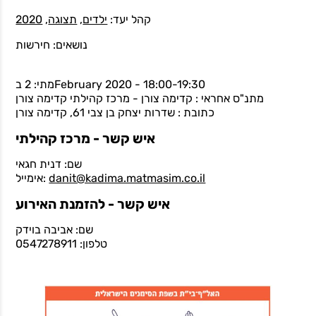
קהל יעד:
ילדים
,
תצוגה
,
2020
נושאים: חירשות
מתי: 2 בFebruary 2020 - 18:00-19:30
מתנ"ס אחראי : קדימה צורן - מרכז קהילתי קדימה צורן
כתובת : שדרות יצחק בן צבי 61, קדימה צורן
איש קשר - מרכז קהילתי
שם: דנית חגאי
danit@kadima.matmasim.co.il
אימייל:
איש קשר - להזמנת האירוע
שם: אביבה בוידק
טלפון: 0547278911